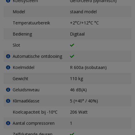
Koelsysteem
Geforceerd (dynamisch)
Model
staand model
Temperatuurbereik
+2°C/+12°C °C
Bediening
Digitaal
Slot
Automatische ontdooiing
Koelmiddel
R 600a (isobutaan)
Gewicht
110 kg
Geluidsniveau
46 dB(A)
Klimaatklasse
5 (+40° / 40%)
Koelcapaciteit bij -10ºC
206 Watt
Aantal compressoren
1
Zelfsluitende deuren