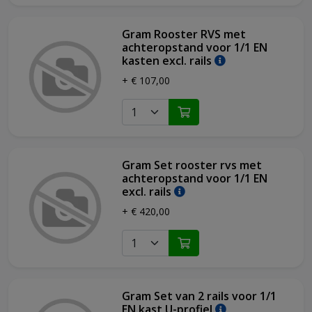
Mono-block
Afgeronde hoeken binnen
Gram Rooster RVS met
Laag geluidsniveau
achteropstand voor 1/1 EN
Rechtsdraaiende omkeerbare deur
kasten excl. rails
Automatisch sluiten van de deur
+ € 107,00
Voetpedaal met drukontgrendeling
4 grijze roosters (400 x 600mm)
LED verlichting
Slot
Poten, H = 130-180mm
Complete wandrails, roosterdragers
Gram Set rooster rvs met
achteropstand voor 1/1 EN
excl. rails
+ € 420,00
Gram Set van 2 rails voor 1/1
EN kast U-profiel