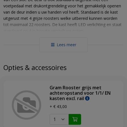
voetpedaal met drukontgrendeling voor het gemakkelijk openen
van de deur indien u uw handen vol heeft. Standaard is de kast
uitgerust met 4 grijze roosters welke uitbereid kunnen worden
tot maximaal 22 roosters. De kast heeft LED verlichting en staat
standaard op 4 in hoogte verstelbare poten.
Met een energieverbruik van 0,785 kWh/dag ( Energy test
Lees meer
Ecodesign) valt de PREMIER 60 in de energieklasse A volgens de
nieuwe Europese Ecodesign richtlijnen welke ingaan per 1 juli
2021.
Opties & accessoires
De Ecodesign test methode meet 24 uur het energieverbruik en
vermenigvuldigd dit met 365 om het jaarlijks energieverbruik vast
te stellen (AEC). Het 24 uurs verbruik is berekend op 2 test
Gram Rooster grijs met
perioden van 12 uur ieder. De eerste periode bestaat uit
achteropstand voor 1/1/ EN
achtereenvolgende deuropeningen, terwijl de tweede een
kasten excl. rail
stabilisatieperiode betreft met gesloten deur.
+ € 43,00
Belangrijkste eigenschappen:
Eenvoudig vervangbaar deurrubber