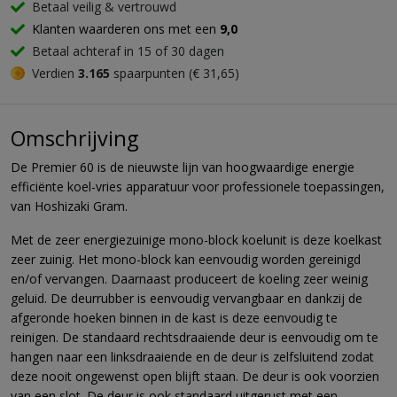
Betaal veilig & vertrouwd
Klanten waarderen ons met een
9,0
Betaal achteraf in 15 of 30 dagen
Verdien
3.165
spaarpunten (€ 31,65)
Omschrijving
De Premier 60 is de nieuwste lijn van hoogwaardige energie
efficiënte koel-vries apparatuur voor professionele toepassingen,
van Hoshizaki Gram.
Met de zeer energiezuinige mono-block koelunit is deze koelkast
zeer zuinig. Het mono-block kan eenvoudig worden gereinigd
en/of vervangen. Daarnaast produceert de koeling zeer weinig
geluid. De deurrubber is eenvoudig vervangbaar en dankzij de
afgeronde hoeken binnen in de kast is deze eenvoudig te
reinigen. De standaard rechtsdraaiende deur is eenvoudig om te
hangen naar een linksdraaiende en de deur is zelfsluitend zodat
deze nooit ongewenst open blijft staan. De deur is ook voorzien
van een slot. De deur is ook standaard uitgerust met een