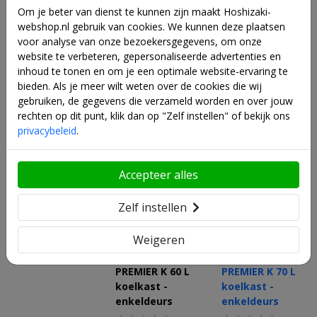
mening over dit product te delen.
Om je beter van dienst te kunnen zijn maakt Hoshizaki-
webshop.nl gebruik van cookies. We kunnen deze plaatsen
Schrijf een review
voor analyse van onze bezoekersgegevens, om onze
website te verbeteren, gepersonaliseerde advertenties en
inhoud te tonen en om je een optimale website-ervaring te
Alternatieven
bieden. Als je meer wilt weten over de cookies die wij
gebruiken, de gegevens die verzameld worden en over jouw
Huidig product
rechten op dit punt, klik dan op "Zelf instellen" of bekijk ons
privacybeleid
.
Accepteer alles
Zelf instellen
Weigeren
Hoshizaki
Hoshizaki
PREMIER K 60 L
PREMIER K 70 L
koelkast -
koelkast -
enkeldeurs
enkeldeurs