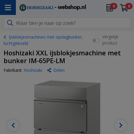
0
0
Vergelijk
IJsblokjesmachines met opslagbunker,
product
luchtgekoeld
Hoshizaki XXL ijsblokjesmachine met
bunker IM-65PE-LM
Fabrikant:
Hoshizaki
Delen