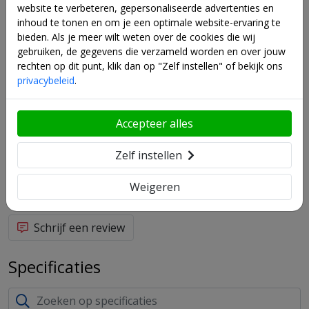
• Het ingespoten polyurethaan schuim zorgt voor uitstekende
website te verbeteren, gepersonaliseerde advertenties en
antwoord op productvragen met onze door AI-aangedreven
isolatie.
inhoud te tonen en om je een optimale website-ervaring te
zoekfunctie.
• Microcomputer besturing.
bieden. Als je meer wilt weten over de cookies die wij
gebruiken, de gegevens die verzameld worden en over jouw
Stel je vraag
Zelfs in hoge omgevingstemperaturen zijn Hoshizaki IM-
rechten op dit punt, klik dan op "Zelf instellen" of bekijk ons
machines duurzaam en betrouwbaar, waardoor ze geschikt zijn
privacybeleid
.
voor bars, pubs, restaurants, cafés, broodjeszaken, hotels
AI kan onnauwkeurige informatie geven. Controleer de resultaten altijd.
enzovoort.
Accepteer alles
Reviews
0 reviews
Zelf instellen
Dit product heeft nog geen reviews. Wees de eerste om je
Weigeren
mening over dit product te delen.
Schrijf een review
Specificaties