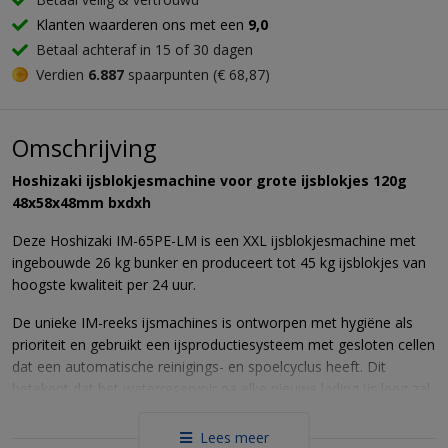
Klanten waarderen ons met een
9,0
Betaal achteraf in 15 of 30 dagen
Verdien
6.887
spaarpunten (€ 68,87)
Omschrijving
Hoshizaki ijsblokjesmachine voor grote ijsblokjes 120g
48x58x48mm bxdxh
Deze Hoshizaki IM-65PE-LM is een XXL ijsblokjesmachine met
ingebouwde 26 kg bunker en produceert tot 45 kg ijsblokjes van
hoogste kwaliteit per 24 uur.
De unieke IM-reeks ijsmachines is ontworpen met hygiëne als
prioriteit en gebruikt een ijsproductiesysteem met gesloten cellen
dat een automatische reinigings- en spoelcyclus heeft. Dit
betekent dat het waterreservoir na elke nieuwe lading ijs leeg zal
lopen, wordt gereinigd en vervolgens met vers water wordt
gevuld.
Lees meer