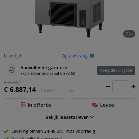
2/4
Levertijd:
Op aanvraag
Aanvullende garantie
Voeg dekking toe
Extra zekerheid vanaf € 373,60
€ 9.340,
-
€ 6.887,14
€ 8.333,44
incl. btw
In offerte
Lease
Bekijk leasetarieven
Levering binnen 24-48 uur, mits voorradig
Betaal veilig & vertrouwd