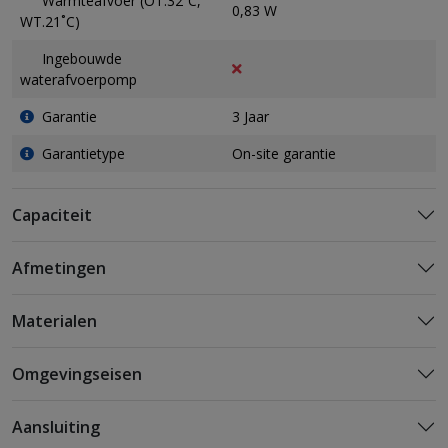
Warmteafvoer (OT.32˚C,
0,83 W
WT.21˚C)
Ingebouwde
waterafvoerpomp
Garantie
3 Jaar
Garantietype
On-site garantie
Capaciteit
Afmetingen
Materialen
Omgevingseisen
Aansluiting